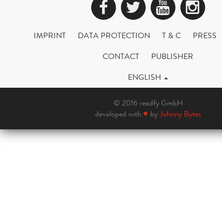
Facebook
Twitter
YouTub
Ins
IMPRINT
DATA PROTECTION
T & C
PRESS
CONTACT
PUBLISHER
ENGLISH
© 2016 readfy GmbH
developed with
♥
by
Johnny Bytes