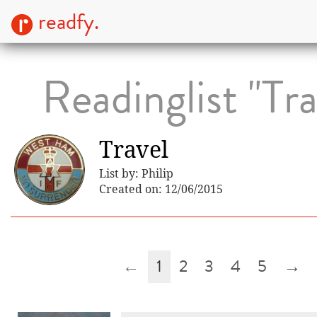
readfy.
Readinglist "Tra
Travel
List by: Philip
Created on: 12/06/2015
←
1
2
3
4
5
→