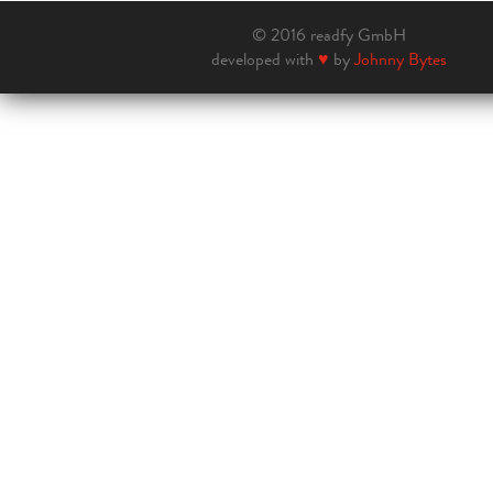
© 2016 readfy GmbH
developed with
♥
by
Johnny Bytes