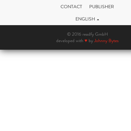
CONTACT
PUBLISHER
ENGLISH
© 2016 readfy GmbH
developed with
♥
by
Johnny Bytes