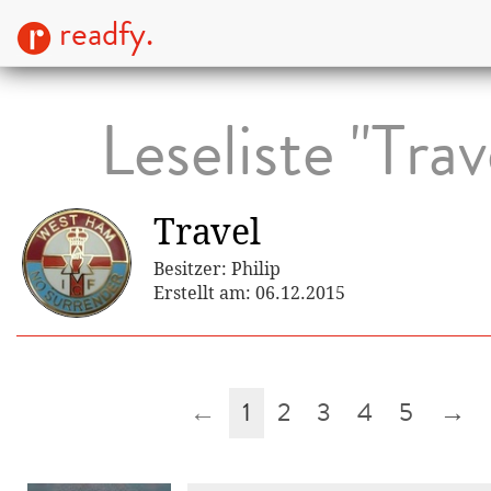
readfy.
Leseliste "Trav
Travel
Besitzer: Philip
Erstellt am: 06.12.2015
←
1
2
3
4
5
→