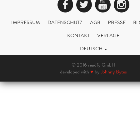
Facebook
Twitter
YouTub
Ins
IMPRESSUM
DATENSCHUTZ
AGB
PRESSE
BL
KONTAKT
VERLAGE
DEUTSCH
© 2016 readfy GmbH
developed with
♥
by
Johnny Bytes