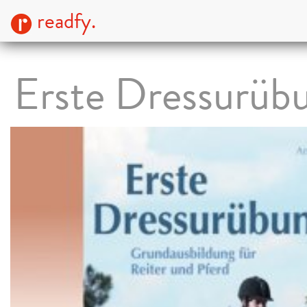
readfy.
Erste Dressurüb