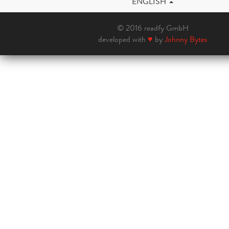
ENGLISH
© 2016 readfy GmbH
developed with
♥
by
Johnny Bytes