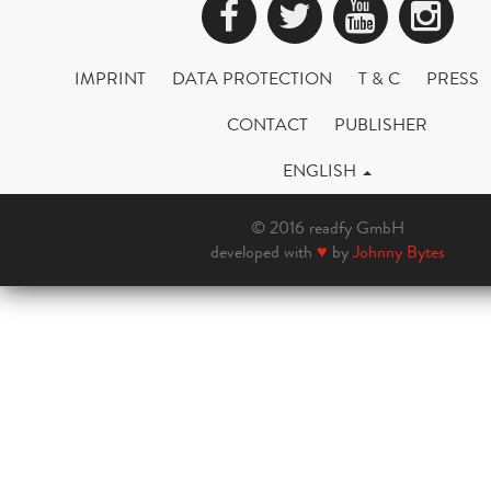
Facebook
Twitter
YouTub
Ins
IMPRINT
DATA PROTECTION
T & C
PRESS
CONTACT
PUBLISHER
ENGLISH
© 2016 readfy GmbH
developed with
♥
by
Johnny Bytes