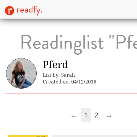
readfy.
Readinglist "Pf
Pferd
List by: Sarah
Created on: 04/12/2016
←
1
2
→