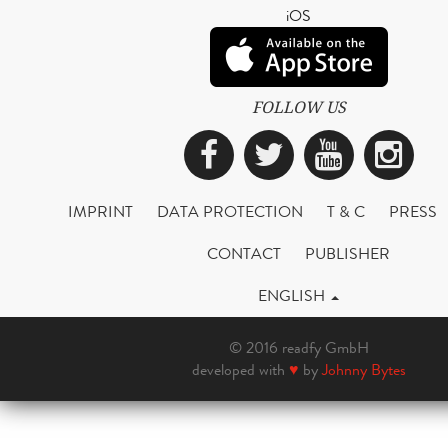
iOS
FOLLOW US
Facebook
Twitter
YouTub
Ins
IMPRINT
DATA PROTECTION
T & C
PRESS
CONTACT
PUBLISHER
ENGLISH
© 2016 readfy GmbH
developed with
♥
by
Johnny Bytes