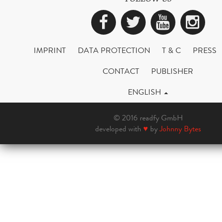
Facebook
Twitter
YouTub
Ins
IMPRINT
DATA PROTECTION
T & C
PRESS
CONTACT
PUBLISHER
ENGLISH
© 2016 readfy GmbH
developed with
♥
by
Johnny Bytes