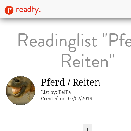
readfy.
Readinglist "Pfe
Reiten"
Pferd / Reiten
List by: BelEa
Created on: 07/07/2016
←
1
→