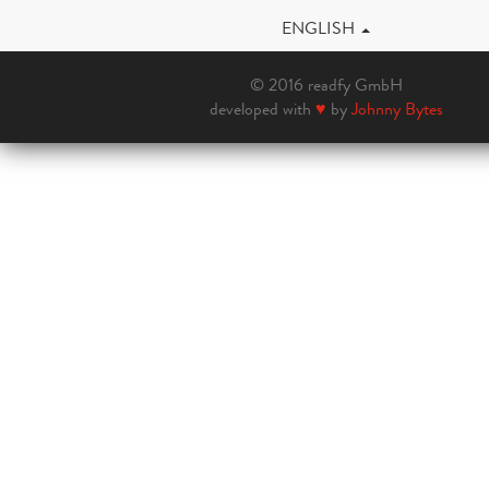
ENGLISH
© 2016 readfy GmbH
developed with
♥
by
Johnny Bytes