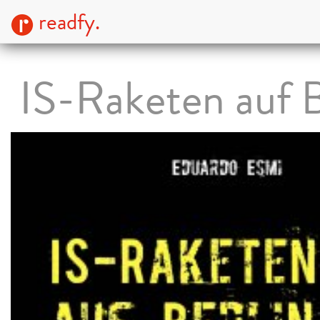
readfy.
IS-Raketen auf B