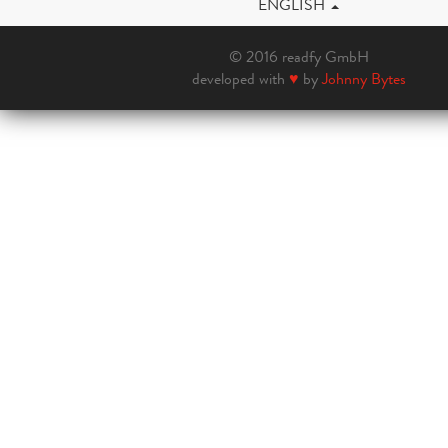
ENGLISH
© 2016 readfy GmbH
developed with
♥
by
Johnny Bytes