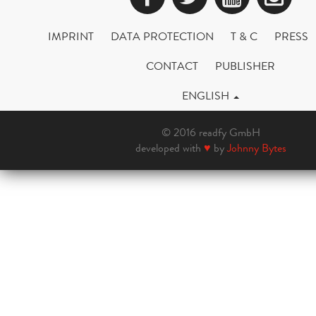
IMPRINT
DATA PROTECTION
T & C
PRESS
CONTACT
PUBLISHER
ENGLISH
© 2016 readfy GmbH
developed with
♥
by
Johnny Bytes