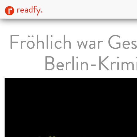
readfy.
Fröhlich war Ges
Berlin-Krim