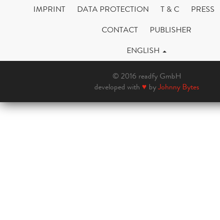
IMPRINT
DATA PROTECTION
T & C
PRESS
CONTACT
PUBLISHER
ENGLISH
© 2016 readfy GmbH
developed with
♥
by
Johnny Bytes