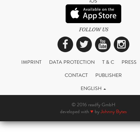
iOS
FOLLOW US
Facebook
Twitter
YouTub
Ins
IMPRINT
DATA PROTECTION
T & C
PRESS
CONTACT
PUBLISHER
ENGLISH
© 2016 readfy GmbH
developed with
♥
by
Johnny Bytes