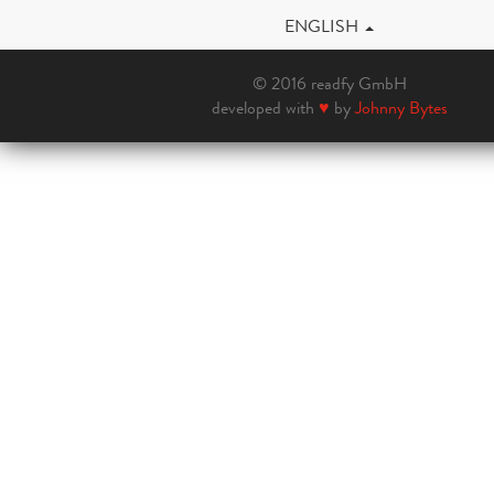
ENGLISH
© 2016 readfy GmbH
developed with
♥
by
Johnny Bytes