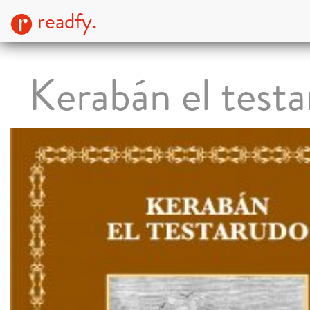
readfy.
Kerabán el test