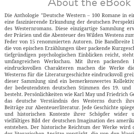
About the eBook
Die Anthologie "Deutsche Western – 100 Romane in ei
eine faszinierende Erkundung der deutschen Perspekt
des Westernromans. Diese einzigartige Sammlung er
der Prärien und die Abenteuer des Wilden Westens zu
Feder von 15 renommierten Autoren. Die Bandbreite lit
die von epischen Erzählungen über packende Kurzgesch
tiefgründigen psychologischen Einblicken reicht, steh
umfangreichen Werkschau. Mit ihren packenden 
eindrucksvollen Charakteren machen die Werke di
Westerns für die Literaturgeschichte eindrucksvoll gre
dieser Sammlung sind ein bemerkenswertes Kollektiv,
der bedeutendsten deutschen Stimmen des 19. und 
besteht. Persönlichkeiten wie Karl May und Friedrich G
das deutsche Verständnis des Westerns durch ihre
Beiträge zur Abenteuerliteratur. Jede Geschichte spiege
und historischen Kontexte ihrer Schöpfer wider u
vielfältiges Bild der deutschen Imagination des ameri
entstehen. Der historische Reichtum der Werke wird d
der literarischen Ansätze verstärkt, die von den klass