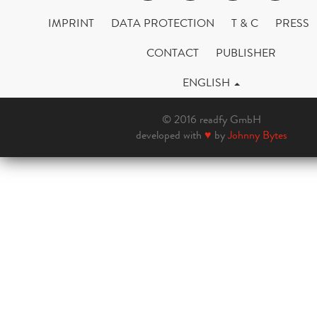
IMPRINT
DATA PROTECTION
T & C
PRESS
CONTACT
PUBLISHER
ENGLISH
© 2016 readfy GmbH
developed with
♥
by
Johnny Bytes