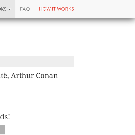
OKS
FAQ
HOW IT WORKS
të, Arthur Conan
ds!