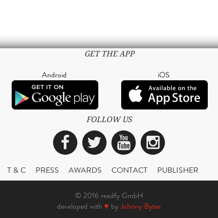
GET THE APP
Android
iOS
FOLLOW US
Facebook
Twitter
YouTube
Instagra
T & C
PRESS
AWARDS
CONTACT
PUBLISHER
© 2016 readfy GmbH
developed with
♥
by
Johnny Bytes