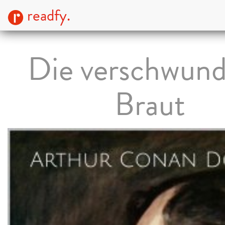
readfy.
Die verschwun
Braut