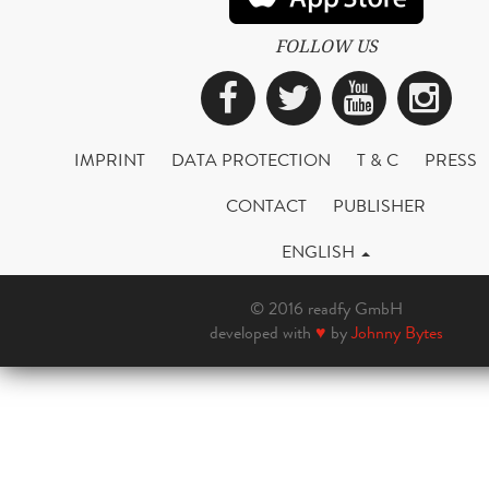
FOLLOW US
Facebook
Twitter
YouTub
Ins
IMPRINT
DATA PROTECTION
T & C
PRESS
CONTACT
PUBLISHER
ENGLISH
© 2016 readfy GmbH
developed with
♥
by
Johnny Bytes