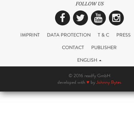
FOLLOW US
Facebook
Twitter
YouTub
Ins
IMPRINT
DATA PROTECTION
T & C
PRESS
CONTACT
PUBLISHER
ENGLISH
© 2016 readfy GmbH
developed with
♥
by
Johnny Bytes