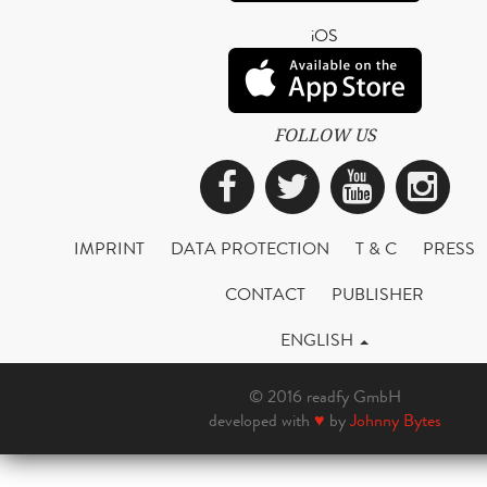
iOS
FOLLOW US
Facebook
Twitter
YouTub
Ins
IMPRINT
DATA PROTECTION
T & C
PRESS
CONTACT
PUBLISHER
ENGLISH
© 2016 readfy GmbH
developed with
♥
by
Johnny Bytes