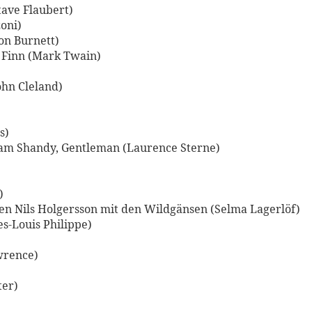
tave Flaubert)
oni)
on Burnett)
 Finn (Mark Twain)
ohn Cleland)
s)
ram Shandy, Gentleman (Laurence Sterne)
)
en Nils Holgersson mit den Wildgänsen (Selma Lagerlöf)
s-Louis Philippe)
wrence)
ter)