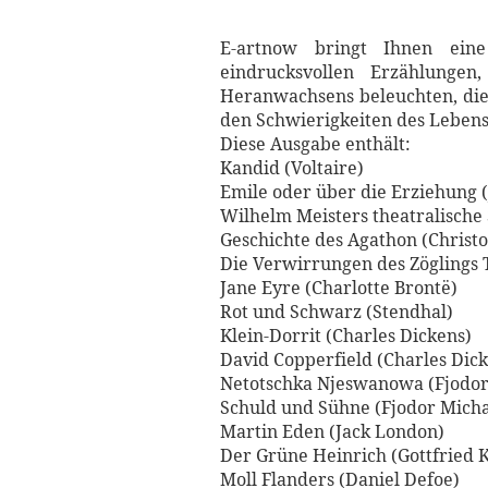
E-artnow bringt Ihnen eine
eindrucksvollen Erzählunge
Heranwachsens beleuchten, dien
den Schwierigkeiten des Leben
Diese Ausgabe enthält:
Kandid (Voltaire)
Emile oder über die Erziehung 
Wilhelm Meisters theatralisch
Geschichte des Agathon (Christ
Die Verwirrungen des Zöglings 
Jane Eyre (Charlotte Brontë)
Rot und Schwarz (Stendhal)
Klein-Dorrit (Charles Dickens)
David Copperfield (Charles Dic
Netotschka Njeswanowa (Fjodor
Schuld und Sühne (Fjodor Micha
Martin Eden (Jack London)
Der Grüne Heinrich (Gottfried K
Moll Flanders (Daniel Defoe)