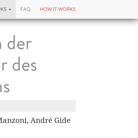
OKS
FAQ
HOW IT WORKS
 der
r des
ns
 Manzoni, André Gide