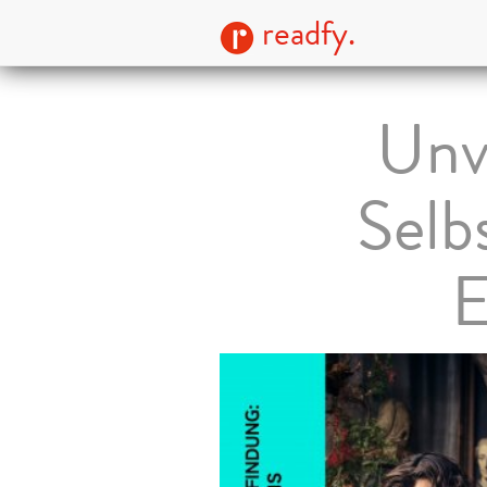
readfy.
Unv
Selb
E