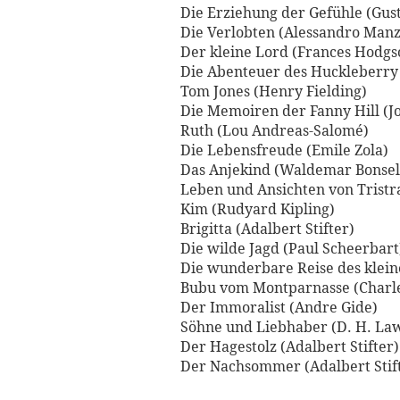
Die Erziehung der Gefühle (Gus
Die Verlobten (Alessandro Manz
Der kleine Lord (Frances Hodgs
Die Abenteuer des Huckleberry
Tom Jones (Henry Fielding)
Die Memoiren der Fanny Hill (J
Ruth (Lou Andreas-Salomé)
Die Lebensfreude (Emile Zola)
Das Anjekind (Waldemar Bonsel
Leben und Ansichten von Trist
Kim (Rudyard Kipling)
Brigitta (Adalbert Stifter)
Die wilde Jagd (Paul Scheerbart
Die wunderbare Reise des klein
Bubu vom Montparnasse (Charle
Der Immoralist (Andre Gide)
Söhne und Liebhaber (D. H. La
Der Hagestolz (Adalbert Stifter)
Der Nachsommer (Adalbert Stif