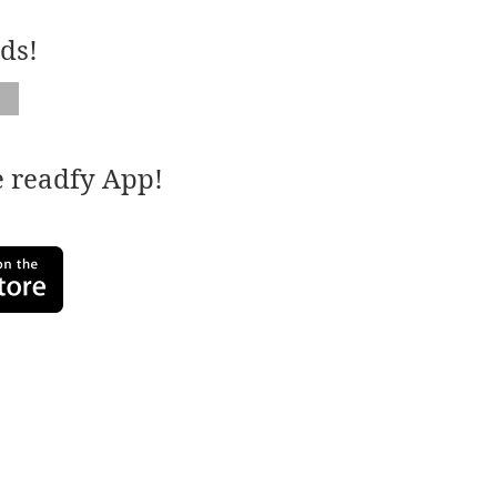
ds!
e readfy App!