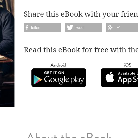
Share this eBook with your frien
teilen
tweet
+1
Read this eBook for free with th
Android
iOS
About the eBook