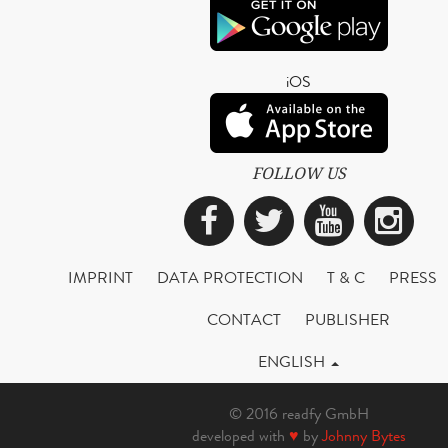
iOS
FOLLOW US
Facebook
Twitter
YouTub
Ins
IMPRINT
DATA PROTECTION
T & C
PRESS
CONTACT
PUBLISHER
ENGLISH
© 2016 readfy GmbH
developed with
♥
by
Johnny Bytes