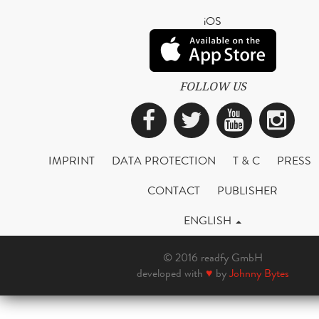
iOS
FOLLOW US
Facebook
Twitter
YouTub
Ins
IMPRINT
DATA PROTECTION
T & C
PRESS
CONTACT
PUBLISHER
ENGLISH
© 2016 readfy GmbH
developed with
♥
by
Johnny Bytes