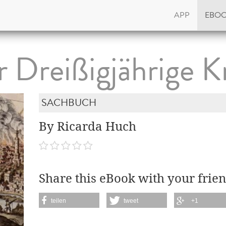
APP
EBO
 Dreißigjährige K
SACHBUCH
By Ricarda Huch
Share this eBook with your frien
teilen
tweet
+1