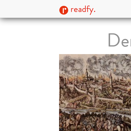
readfy.
Der