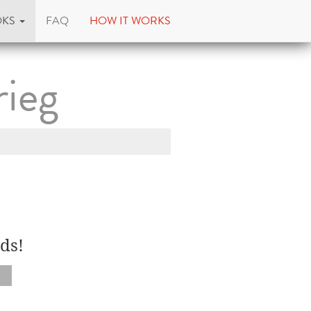
OKS
FAQ
HOW IT WORKS
rieg
ds!