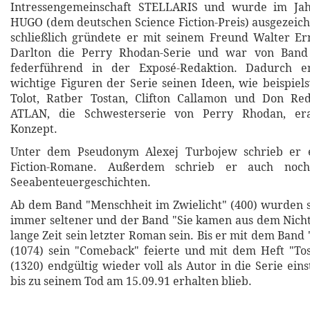
Intressengemeinschaft STELLARIS und wurde im Ja
HUGO (dem deutschen Science Fiction-Preis) ausgezeich
schließlich gründete er mit seinem Freund Walter Ern
Darlton die Perry Rhodan-Serie und war von Band
federführend in der Exposé-Redaktion. Dadurch en
wichtige Figuren der Serie seinen Ideen, wie beispiels
Tolot, Ratber Tostan, Clifton Callamon und Don Re
ATLAN, die Schwesterserie von Perry Rhodan, era
Konzept.
Unter dem Pseudonym Alexej Turbojew schrieb er e
Fiction-Romane. Außerdem schrieb er auch noch
Seeabenteuergeschichten.
Ab dem Band "Menschheit im Zwielicht" (400) wurden 
immer seltener und der Band "Sie kamen aus dem Nichts"
lange Zeit sein letzter Roman sein. Bis er mit dem Band
(1074) sein "Comeback" feierte und mit dem Heft "Tos
(1320) endgültig wieder voll als Autor in die Serie ein
bis zu seinem Tod am 15.09.91 erhalten blieb.