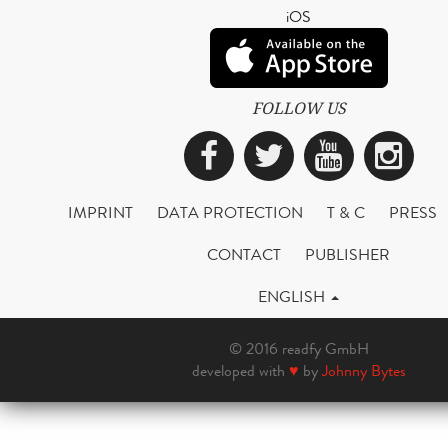
iOS
FOLLOW US
Facebook
Twitter
YouTub
Ins
IMPRINT
DATA PROTECTION
T & C
PRESS
CONTACT
PUBLISHER
ENGLISH
© 2016 readfy GmbH
developed with
♥
by
Johnny Bytes