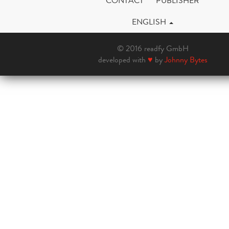
CONTACT
PUBLISHER
ENGLISH
© 2016 readfy GmbH
developed with
♥
by
Johnny Bytes