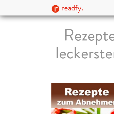
readfy.
Rezept
leckerste