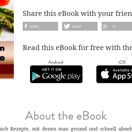
Share this eBook with your frien
teilen
tweet
+1
Read this eBook for free with th
Android
iOS
About the eBook
eisch Rezepte, mit denen man gesund und schnell abn