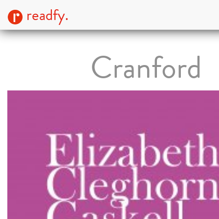
readfy.
Cranford