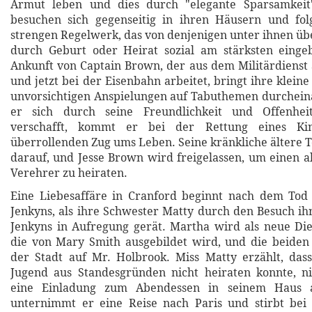
Armut leben und dies durch "elegante Sparsamkeit
besuchen sich gegenseitig in ihren Häusern und fo
strengen Regelwerk, das von denjenigen unter ihnen üb
durch Geburt oder Heirat sozial am stärksten einge
Ankunft von Captain Brown, der aus dem Militärdienst 
und jetzt bei der Eisenbahn arbeitet, bringt ihre klein
unvorsichtigen Anspielungen auf Tabuthemen durchein
er sich durch seine Freundlichkeit und Offenhei
verschafft, kommt er bei der Rettung eines Ki
überrollenden Zug ums Leben. Seine kränkliche ältere T
darauf, und Jesse Brown wird freigelassen, um einen al
Verehrer zu heiraten.
Eine Liebesaffäre in Cranford beginnt nach dem Tod 
Jenkyns, als ihre Schwester Matty durch den Besuch ih
Jenkyns in Aufregung gerät. Martha wird als neue Dien
die von Mary Smith ausgebildet wird, und die beiden 
der Stadt auf Mr. Holbrook. Miss Matty erzählt, dass
Jugend aus Standesgründen nicht heiraten konnte, 
eine Einladung zum Abendessen in seinem Haus 
unternimmt er eine Reise nach Paris und stirbt bei 