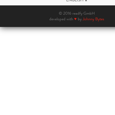
© 2016 readfy GmbH
developed with
♥
by
Johnny Bytes