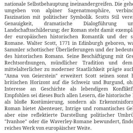
nationale Selbstbehauptung ineinandergreifen. Die geh
umgeben von alpiner Sagenatmosphäre, verbind
Faszination mit politischer Symbolik. Scotts Stil vere
Genauigkeit, dramatische Dialogführung u
Landschaftsschilderung; der Roman steht damit exempl
der europäischen historischen Romantik und der s
Romane. Walter Scott, 1771 in Edinburgh geboren, war
Sammler schottischer Überlieferungen und der bedeut
des historischen Romans. Seine Beschäftigung mit Gr
Rechtsordnungen, mündlicher Tradition und de
mittelalterlicher zu moderner Staatlichkeit prägte auc
"Anna von Geierstein" erweitert Scott seinen sonst h
britischen Horizont auf die Schweiz und Burgund, oh
Interesse an Geschichte als lebendigem Konfliktf
Empfohlen sei dieses Buch allen Lesern, die historische
als bloße Kostümierung, sondern als Erkenntnisfo
Roman bietet Abenteuer, Intrige und romantisches Ge
aber eine reflektierte Darstellung politischer Umbr
"Ivanhoe" oder die Waverley-Romane bewundert, findet
reiches Werk von europäischer Weite.