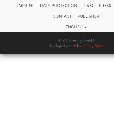
IMPRINT
DATA PROTECTION
T & C
PRESS
CONTACT
PUBLISHER
ENGLISH
© 2016 readfy GmbH
developed with
♥
by
Johnny Bytes