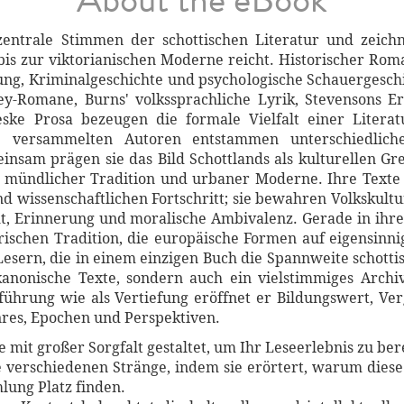
zentrale Stimmen der schottischen Literatur und zeich
is zur viktorianischen Moderne reicht. Historischer Roma
ung, Kriminalgeschichte und psychologische Schauergeschi
y-Romane, Burns' volkssprachliche Lyrik, Stevensons Erz
eske Prosa bezeugen die formale Vielfalt einer Literat
ie versammelten Autoren entstammen unterschiedliche
einsam prägen sie das Bild Schottlands als kulturellen G
, mündlicher Tradition und urbaner Moderne. Ihre Texte 
nd wissenschaftlichen Fortschritt; sie bewahren Volkskult
cht, Erinnerung und moralische Ambivalenz. Gerade in ihre
rarischen Tradition, die europäische Formen auf eigensinn
Lesern, die in einem einzigen Buch die Spannweite schott
kanonische Texte, sondern auch ein vielstimmiges Archi
nführung wie als Vertiefung eröffnet er Bildungswert, Ve
res, Epochen und Perspektiven.
mit großer Sorgfalt gestaltet, um Ihr Leseerlebnis zu ber
e verschiedenen Stränge, indem sie erörtert, warum dies
ung Platz finden.