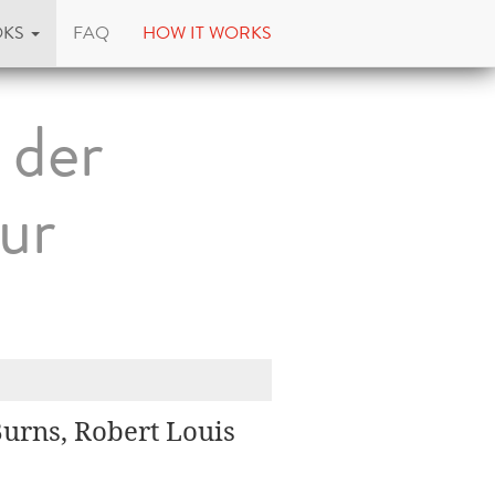
OKS
FAQ
HOW IT WORKS
 der
tur
urns, Robert Louis