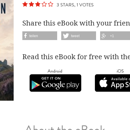
3 STARS, 1 VOTES
Share this eBook with your frien
teilen
tweet
+1
Read this eBook for free with th
Android
iOS
About the eBook