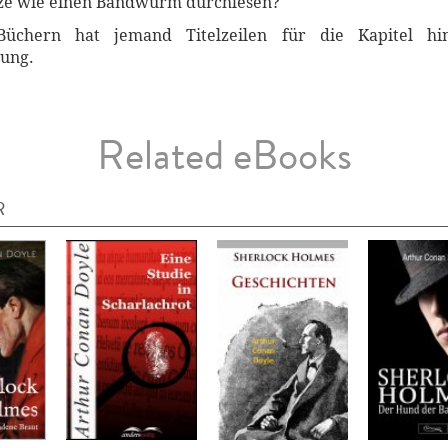
anze wie einen Bandwurm durchlesen?
Büchern hat jemand Titelzeilen für die Kapitel 
ung.
Related eBooks
R