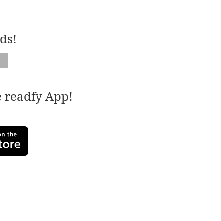
ds!
e readfy App!