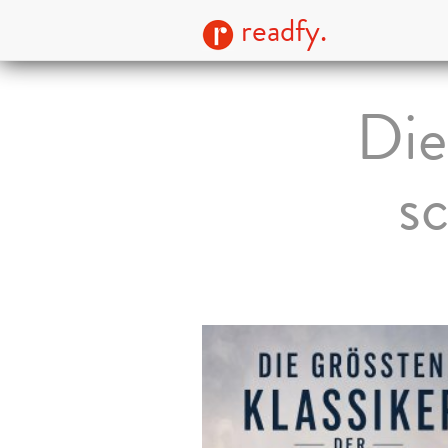
readfy.
Die
sc