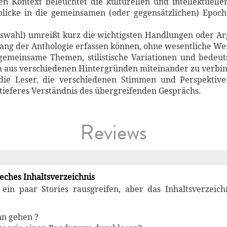
en Kontext beleuchtet die kulturellen und intellektuel
blicke in die gemeinsamen (oder gegensätzlichen) Epoche
uswahl) umreißt kurz die wichtigsten Handlungen oder A
fang der Anthologie erfassen können, ohne wesentliche
t gemeinsame Themen, stilistische Variationen und bede
n aus verschiedenen Hintergründen miteinander zu verbi
 die Leser, die verschiedenen Stimmen und Perspekti
 tieferes Verständnis des übergreifenden Gesprächs.
Reviews
leches Inhaltsverzeichnis
 ein paar Stories rausgreifen, aber das Inhaltsverzeich
nn gehen ?