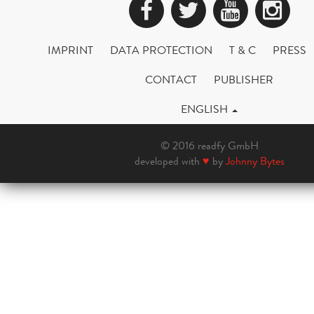
Facebook
Twitter
YouTub
Ins
IMPRINT
DATA PROTECTION
T & C
PRESS
CONTACT
PUBLISHER
ENGLISH
© 2016 readfy GmbH
developed with
♥
by
Johnny Bytes