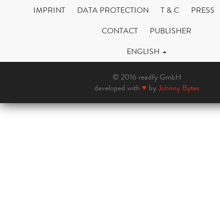
IMPRINT
DATA PROTECTION
T & C
PRESS
CONTACT
PUBLISHER
ENGLISH
© 2016 readfy GmbH
developed with
♥
by
Johnny Bytes