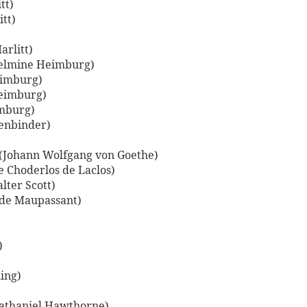
tt)
tt)
arlitt)
elmine Heimburg)
eimburg)
Heimburg)
mburg)
tenbinder)
 (Johann Wolfgang von Goethe)
e Choderlos de Laclos)
ter Scott)
 de Maupassant)
)
ing)
Nathaniel Hawthorne)