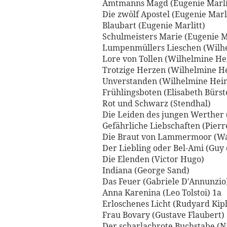
Amtmanns Magd (Eugenie Marli
Die zwölf Apostel (Eugenie Marli
Blaubart (Eugenie Marlitt)
Schulmeisters Marie (Eugenie M
Lumpenmüllers Lieschen (Wilh
Lore von Tollen (Wilhelmine H
Trotzige Herzen (Wilhelmine 
Unverstanden (Wilhelmine Hei
Frühlingsboten (Elisabeth Bürs
Rot und Schwarz (Stendhal)
Die Leiden des jungen Werther
Gefährliche Liebschaften (Pierr
Die Braut von Lammermoor (Wal
Der Liebling oder Bel-Ami (Guy
Die Elenden (Victor Hugo)
Indiana (George Sand)
Das Feuer (Gabriele D'Annunzio
Anna Karenina (Leo Tolstoi) 1a
Erloschenes Licht (Rudyard Kipl
Frau Bovary (Gustave Flaubert)
Der scharlachrote Buchstabe (