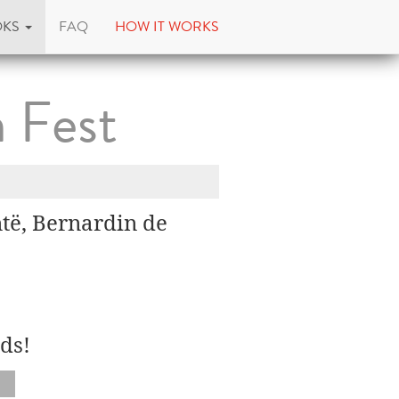
OKS
FAQ
HOW IT WORKS
 Fest
të, Bernardin de
ds!