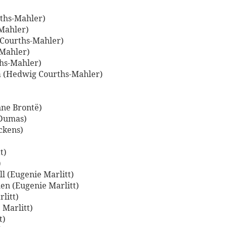
ths-Mahler)
Mahler)
 Courths-Mahler)
Mahler)
hs-Mahler)
 (Hedwig Courths-Mahler)
nne Brontë)
 Dumas)
ckens)
t)
)
l (Eugenie Marlitt)
en (Eugenie Marlitt)
litt)
Marlitt)
t)