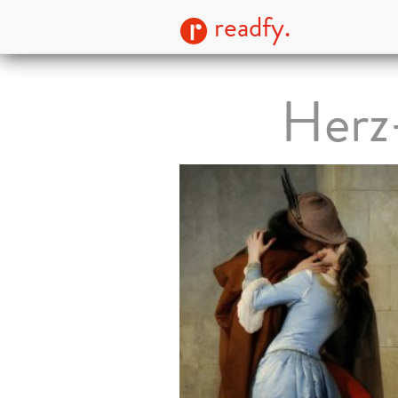
readfy.
Herz