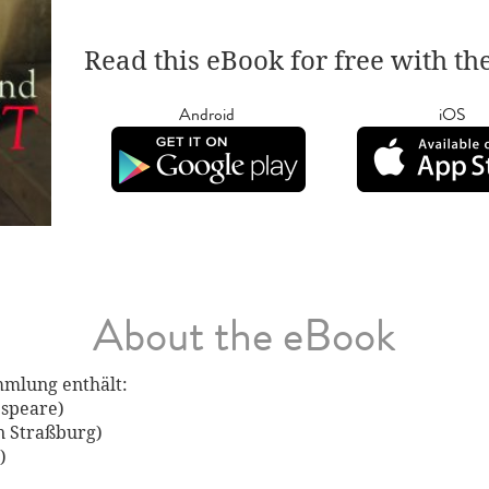
Read this eBook for free with th
Android
iOS
About the eBook
mmlung enthält:
espeare)
on Straßburg)
)