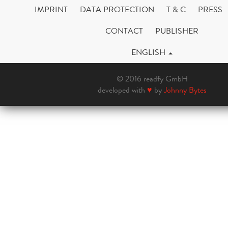
IMPRINT
DATA PROTECTION
T & C
PRESS
CONTACT
PUBLISHER
ENGLISH
© 2016 readfy GmbH
developed with
♥
by
Johnny Bytes