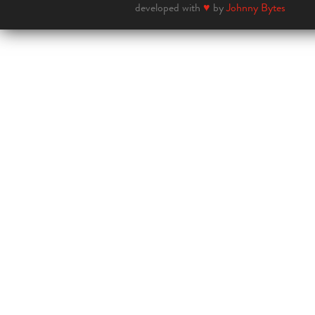
developed with
♥
by
Johnny Bytes