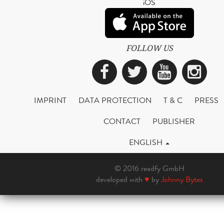
iOS
FOLLOW US
Facebook
Twitter
YouTub
Ins
IMPRINT
DATA PROTECTION
T & C
PRESS
CONTACT
PUBLISHER
ENGLISH
© 2016 readfy GmbH
developed with
♥
by
Johnny Bytes