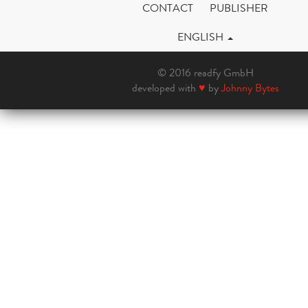
CONTACT
PUBLISHER
ENGLISH
© 2016 readfy GmbH
developed with
♥
by
Johnny Bytes