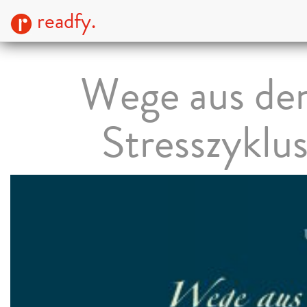
readfy.
Wege aus d
Stresszyklu