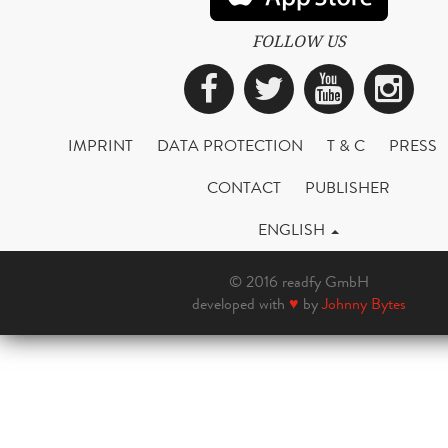
FOLLOW US
Facebook
Twitter
YouTub
Ins
IMPRINT
DATA PROTECTION
T & C
PRESS
CONTACT
PUBLISHER
ENGLISH
© 2016 readfy GmbH
developed with
♥
by
Johnny Bytes