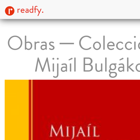
readfy.
Obras ─ Colecci
Mijaíl Bulgák