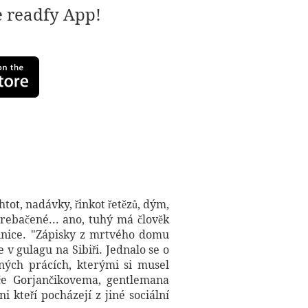
e readfy App!
htot, nadávky, řinkot řetězů, dým,
rebačené... ano, tuhý má člověk
efinice. "Zápisky z mrtvého domu
v gulagu na Sibiři. Jednalo se o
ných prácích, kterými si musel
iče Gorjančikovema, gentlemana
 kteří pocházejí z jiné sociální