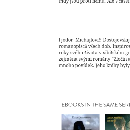
třídy jsou proti němu. Ale s čase
Fjodor Michajlovič Dostojevski
romanopisců všech dob. Inspirov
roky svého života v sibiřském g
zejména svými romány "Zločin a 
mnoho povídek. Jeho knihy byly 
EBOOKS IN THE SAME SER