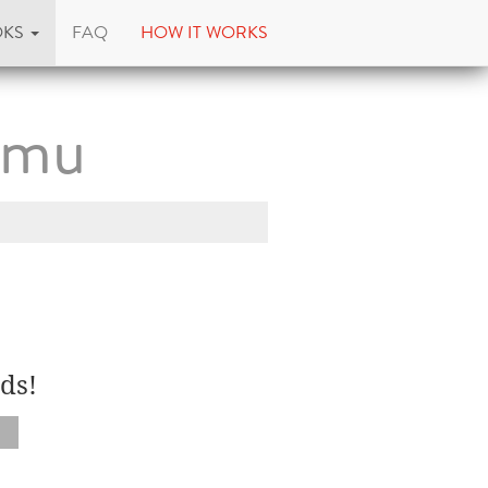
OKS
FAQ
HOW IT WORKS
omu
ds!