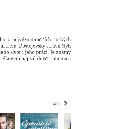
noho z nejvýznamnějších ruských
rtrém. Dostojevský strávil čtyři
eho život i jeho práci. Je známý
. Celkovem napsal devět románů a
ALL