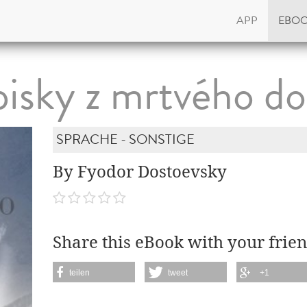
APP
EBO
pisky z mrtvého d
SPRACHE - SONSTIGE
By Fyodor Dostoevsky
Share this eBook with your frien
teilen
tweet
+1