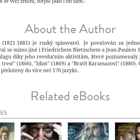
m se věci změní, stejně jako i on sám.-
About the Author
j (1821-1881) je ruský spisovatel. Je považován za jed
al se mimo jiné i Friedrichem Nietzschem a Jean-Paulem Sa
ulagu díky jeho revolučním aktivitám, které poznamenaly j
trest" (1866), "Idiot" (1869) a "Bratři Karamazovi" (1880)
přeloženy do více než 170 jazyků.
Related eBooks
IES