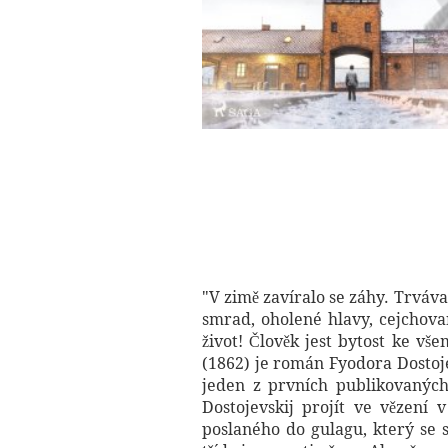
"V zimě zavíralo se záhy. Trvával
smrad, oholené hlavy, cejchova
život! Člověk jest bytost ke vš
(1862) je román Fyodora Dostoje
jeden z prvních publikovaných
Dostojevskij projít ve vězení
poslaného do gulagu, který se s