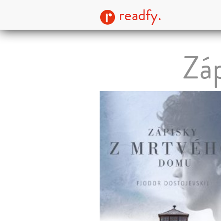
readfy.
Zá