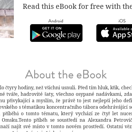
Read this eBook for free with th
Android
iOS
About the eBook
o čtyry hodiny, než všichni usnuli. Před tím hluk, křik, chec
né tváře, hadrovité šaty, všechno osypané nadávkami, zda
emu přivykající a myslím, že právě to jest nejlepší jeho d
vského s tématikou koncentračního tábora odehrávájící se 
 příběhů o tomto tématu, který vychází ze čtyř let nuce
 v Omsku.Tento příběh se soustředí na Alexandra Petrov
naží najít své místo v tomto novém prostředí. Ostatní vězni