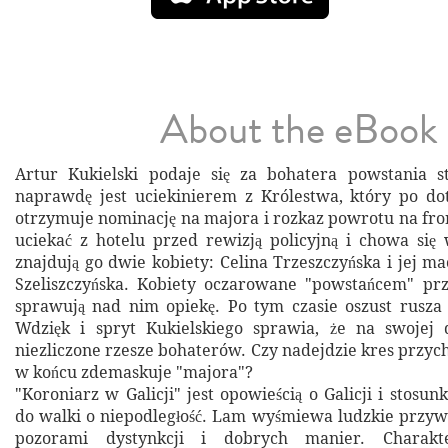
About the eBook
Artur Kukielski podaje się za bohatera powstania s
naprawdę jest uciekinierem z Królestwa, który po d
otrzymuje nominację na majora i rozkaz powrotu na fron
uciekać z hotelu przed rewizją policyjną i chowa si
znajdują go dwie kobiety: Celina Trzeszczyńska i jej m
Szeliszczyńska. Kobiety oczarowane "powstańcem" pr
sprawują nad nim opiekę. Po tym czasie oszust rusza
Wdzięk i spryt Kukielskiego sprawia, że na swoje
niezliczone rzesze bohaterów. Czy nadejdzie kres przychy
w końcu zdemaskuje "majora"?
"Koroniarz w Galicji" jest opowieścią o Galicji i stos
do walki o niepodległość. Lam wyśmiewa ludzkie przy
pozorami dystynkcji i dobrych manier. Charakte