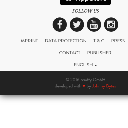
FOLLOW US
Facebook
Twitter
YouTub
Ins
IMPRINT
DATA PROTECTION
T & C
PRESS
CONTACT
PUBLISHER
ENGLISH
© 2016 readfy GmbH
developed with
♥
by
Johnny Bytes