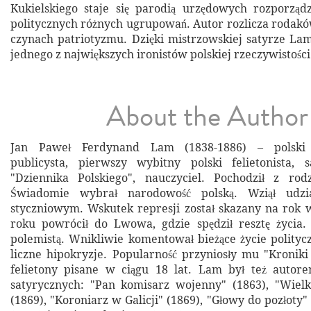
Kukielskiego staje się parodią urzędowych rozporzą
politycznych różnych ugrupowań. Autor rozlicza rodakó
czynach patriotyzmu. Dzięki mistrzowskiej satyrze La
jednego z największych ironistów polskiej rzeczywistośc
About the Author
Jan Paweł Ferdynand Lam (1838-1886) – polski p
publicysta, pierwszy wybitny polski felietonista, s
"Dziennika Polskiego", nauczyciel. Pochodził z rodz
Świadomie wybrał narodowość polską. Wziął udz
styczniowym. Wskutek represji został skazany na rok 
roku powrócił do Lwowa, gdzie spędził resztę życia.
polemistą. Wnikliwie komentował bieżące życie polity
liczne hipokryzje. Popularność przyniosły mu "Kroniki
felietony pisane w ciągu 18 lat. Lam był też autore
satyrycznych: "Pan komisarz wojenny" (1863), "Wielk
(1869), "Koroniarz w Galicji" (1869), "Głowy do pozłoty" (