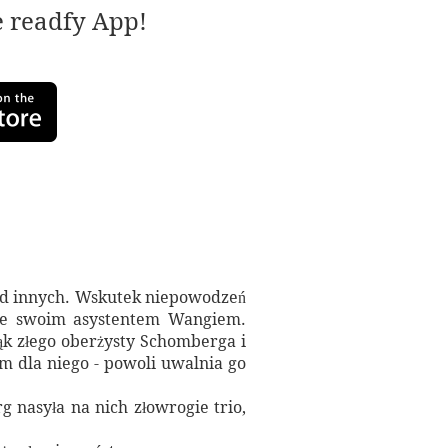
e readfy App!
ę od innych. Wskutek niepowodzeń
z ze swoim asystentem Wangiem.
rąk złego oberżysty Schomberga i
em dla niego - powoli uwalnia go
 nasyła na nich złowrogie trio,