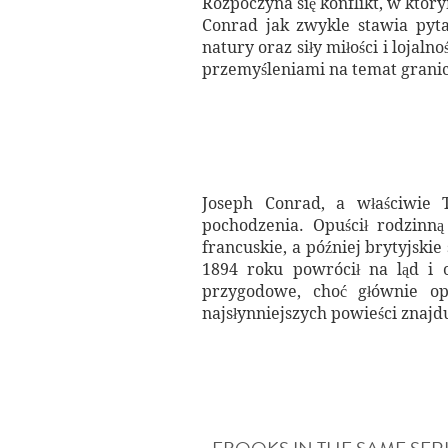
Rozpoczyna się konflikt, w który
Conrad jak zwykle stawia pyta
natury oraz siły miłości i lojal
przemyśleniami na temat granic
Joseph Conrad, a właściwie T
pochodzenia. Opuścił rodzinną 
francuskie, a później brytyjskie
1894 roku powrócił na ląd i o
przygodowe, choć głównie opi
najsłynniejszych powieści znajdu