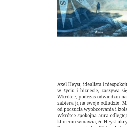
Axel Heyst, idealista i niespok
w życiu i biznesie, zaszywa s
Wkrótce, podczas odwiedzin na j
zabiera ją na swoje odludzie. M
od poczucia wyobcowania i izolac
Wkrótce spokojna aura odległeg
któremu wmawia, że Heyst ukry