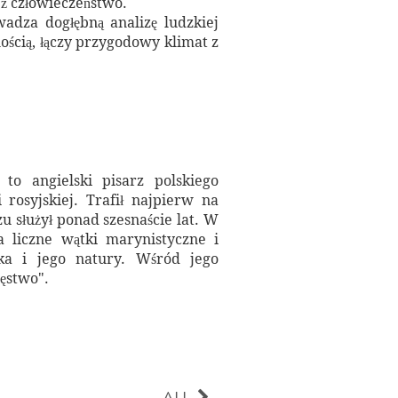
eż człowieczeństwo.
adza dogłębną analizę ludzkiej
nością, łączy przygodowy klimat z
to angielski pisarz polskiego
 rosyjskiej. Trafił najpierw na
zu służył ponad szesnaście lat. W
a liczne wątki marynistyczne i
eka i jego natury. Wśród jego
ięstwo".
ALL