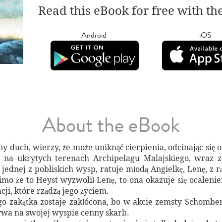
Read this eBook for free with th
Android
iOS
About the eBook
ojny duch, wierzy, że może uniknąć cierpienia, odcinając si
ię na ukrytych terenach Archipelagu Malajskiego, wra
ednej z pobliskich wysp, ratuje młodą Angielkę, Lenę, z 
imo że to Heyst wyzwolił Lenę, to ona okazuje się ocaleni
ji, które rządzą jego życiem.
o zakątka zostaje zakłócona, bo w akcie zemsty Schomberg
wa na swojej wyspie cenny skarb.