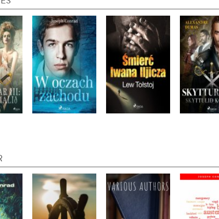
IES
R