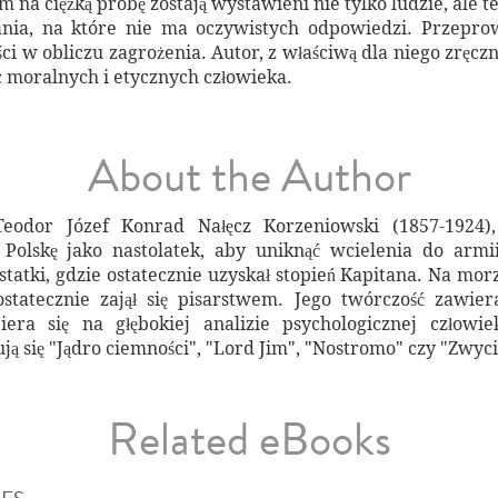
m na ciężką próbę zostają wystawieni nie tylko ludzie, ale t
nia, na które nie ma oczywistych odpowiedzi. Przeprow
ności w obliczu zagrożenia. Autor, z właściwą dla niego zręcz
 moralnych i etycznych człowieka.
About the Author
eodor Józef Konrad Nałęcz Korzeniowski (1857-1924), 
Polskę jako nastolatek, aby uniknąć wcielenia do armii
 statki, gdzie ostatecznie uzyskał stopień Kapitana. Na mor
statecznie zajął się pisarstwem. Jego twórczość zawier
era się na głębokiej analizie psychologicznej człowi
ją się "Jądro ciemności", "Lord Jim", "Nostromo" czy "Zwyc
Related eBooks