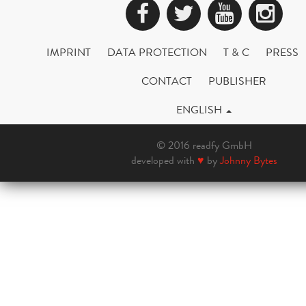
Facebook
Twitter
YouTub
Ins
IMPRINT
DATA PROTECTION
T & C
PRESS
CONTACT
PUBLISHER
ENGLISH
© 2016 readfy GmbH
developed with
♥
by
Johnny Bytes