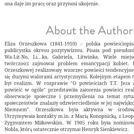
ona daje im pracę oraz przynosi ukojenie.
About the Author
Eliza Orzeszkowa (1841-1910) – polska powieściopisa
publicystka okresu pozytywizmu. Pisała pod pseudoni
Wa-Lit-No, Li...ka, Gabriela, Litwinka. Wiele mie
twórczości zajmował problem emancypacji kobiet. 
Orzeszkowej realizowały wzorzec powieści tendencyjnej
się dużymi walorami artystycznymi. Kolejnym etapem t
był realizm. W rozprawie "O powieściach T.T. Jeża
powieść w ogóle" przedstawiła założenia powieści real
obserwacje społeczne i przemyślenia na temat sytu
społeczeństwie znalazły odzwierciedlenie w jej najwięk
Niemnem". Orzeszkowa była aktywna w środowis
Utrzymywała kontakty m.in. z Marią Konopnicką, z Le
Zygmuntem Miłkowskim. W 1905 roku była nomino
Nobla, którą ostatecznie otrzymał Henryk Sienkiewicz.