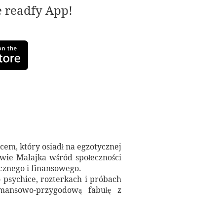
e readfy App!
em, który osiadł na egzotycznej
wie Malajka wśród społeczności
cznego i finansowego.
 psychice, rozterkach i próbach
mansowo-przygodową fabułę z