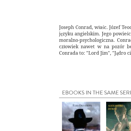
Joseph Conrad, właśc. Józef Teo
języku angielskim. Jego powieś
moralno-psychologiczna. Conrad
człowiek nawet w na pozór be
Conrada to: "Lord Jim", "Jądro c
EBOOKS IN THE SAME SER