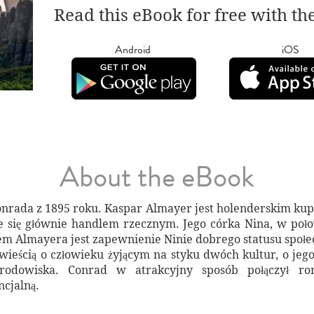
Read this eBook for free with th
Android
iOS
About the eBook
nrada z 1895 roku. Kaspar Almayer jest holenderskim kupc
 się głównie handlem rzecznym. Jego córka Nina, w poło
iem Almayera jest zapewnienie Ninie dobrego statusu społe
wieścią o człowieku żyjącym na styku dwóch kultur, o jego
rodowiska. Conrad w atrakcyjny sposób połączył ro
ncjalną.