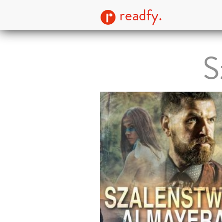
readfy.
S