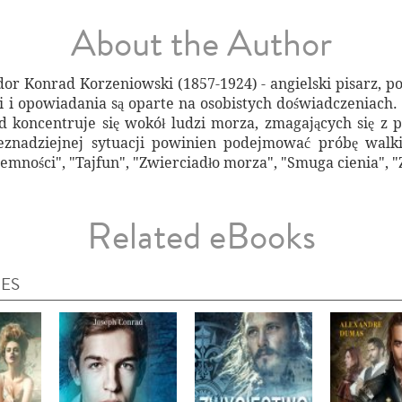
About the Author
dor Konrad Korzeniowski (1857-1924) - angielski pisarz, 
ci i opowiadania są oparte na osobistych doświadczeniac
 koncentruje się wokół ludzi morza, zmagających się z 
znadziejnej sytuacji powinien podejmować próbę walki 
iemności", "Tajfun", "Zwierciadło morza", "Smuga cienia", "Z
Related eBooks
IES