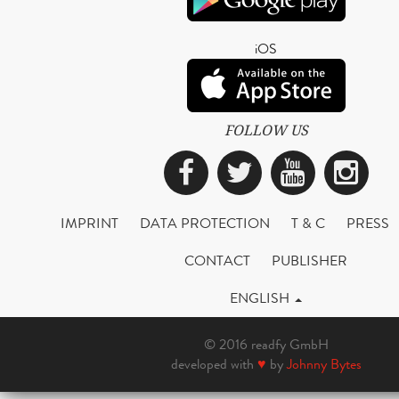
iOS
FOLLOW US
Facebook
Twitter
YouTub
Ins
IMPRINT
DATA PROTECTION
T & C
PRESS
CONTACT
PUBLISHER
ENGLISH
© 2016 readfy GmbH
developed with
♥
by
Johnny Bytes