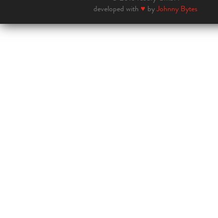
developed with
♥
by
Johnny Bytes