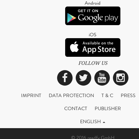
Android
iOS
FOLLOW US
Facebook
Twitter
YouTub
Ins
IMPRINT
DATA PROTECTION
T & C
PRESS
CONTACT
PUBLISHER
ENGLISH
© 2016 readfy GmbH