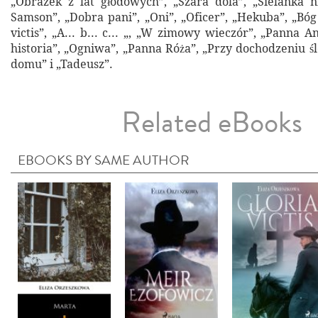
„Obrazek z lat głodowych”, „Szara dola”, „Sielanka n
Samson”, „Dobra pani”, „Oni”, „Oficer”, „Hekuba”, „Bóg
victis”, „A... b... c... „, „W zimowy wieczór”, „Panna 
historia”, „Ogniwa”, „Panna Róża”, „Przy dochodzeniu ś
domu” i „Tadeusz”.
Related eBooks
EBOOKS BY SAME AUTHOR