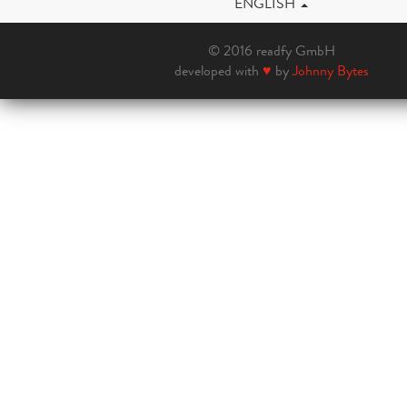
ENGLISH
© 2016 readfy GmbH
developed with
♥
by
Johnny Bytes