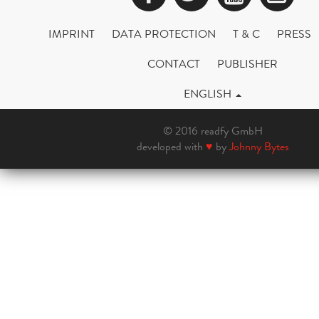
IMPRINT
DATA PROTECTION
T & C
PRESS
CONTACT
PUBLISHER
ENGLISH
© 2016 readfy GmbH
developed with
♥
by
Johnny Bytes