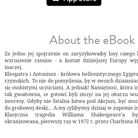
About the eBook
Za jedno jej spojrzenie on zaryzykowałby losy całego 
wzruszenie ramion - a kształt dzisiejszej Europy wy
inaczej.
Kleopatra i Antoniusz - królowa hellenistycznego Egipt
rzymskich. To nie do pomyślenia, by w swoich działania
się osobistymi uczuciami. A jednak! Namiętność, która i
tak gwałtowna, że gotowi byli złożyć na jej ołtarzu ws
interesy. Gdyby nie fatalna bitwa pod Akcjum, być mo
do grobowej deski... A my żylibyśmy dzisiaj w zupełnie 
Klasyczna tragedia Williama Shakespeare'a był
ekranizowana, pierwszy raz w 1972 r. przez Charltona H