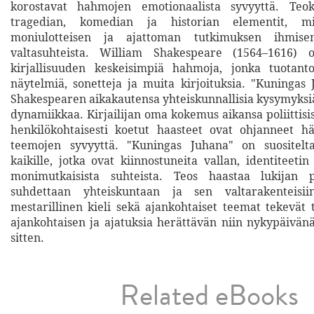
korostavat hahmojen emotionaalista syvyyttä. Teok
tragedian, komedian ja historian elementit, m
moniulotteisen ja ajattoman tutkimuksen ihmise
valtasuhteista. William Shakespeare (1564–1616) o
kirjallisuuden keskeisimpiä hahmoja, jonka tuotanto
näytelmiä, sonetteja ja muita kirjoituksia. "Kuningas 
Shakespearen aikakautensa yhteiskunnallisia kysymyksiä
dynamiikkaa. Kirjailijan oma kokemus aikansa poliittisi
henkilökohtaisesti koetut haasteet ovat ohjanneet h
teemojen syvyyttä. "Kuningas Juhana" on suositel
kaikille, jotka ovat kiinnostuneita vallan, identiteeti
monimutkaisista suhteista. Teos haastaa lukijan
suhdettaan yhteiskuntaan ja sen valtarakenteisii
mestarillinen kieli sekä ajankohtaiset teemat tekevät 
ajankohtaisen ja ajatuksia herättävän niin nykypäivänä
sitten.
Related eBooks