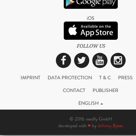
iOS
FOLLOW US
Facebook
Twitter
YouTub
Ins
IMPRINT
DATA PROTECTION
T & C
PRESS
CONTACT
PUBLISHER
ENGLISH
© 2016 readfy GmbH
developed with
♥
by
Johnny Bytes