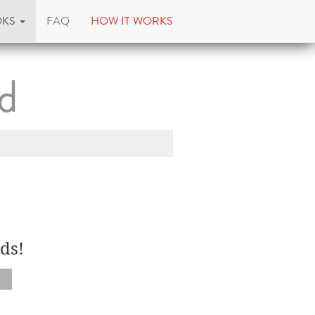
OKS
FAQ
HOW IT WORKS
d
ds!