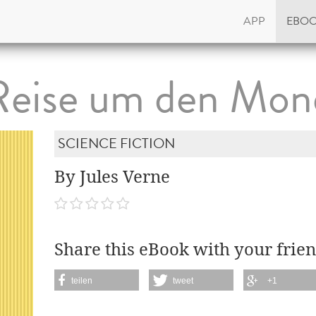
APP
EBO
Reise um den Mon
SCIENCE FICTION
By Jules Verne
Share this eBook with your frien
teilen
tweet
+1