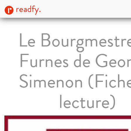
readfy.
Le Bourgmestr
Furnes de Geo
Simenon (Fich
lecture)