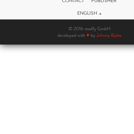
CONTACT
PUBLISHER
ENGLISH
© 2016 readfy GmbH
developed with
♥
by
Johnny Bytes